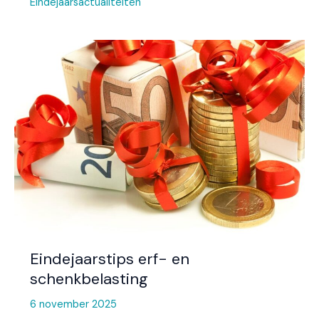
Eindejaarsactualiteiten
Eindejaarstips
erf-
en
schenkbelasting
Eindejaarstips erf- en
schenkbelasting
6 november 2025