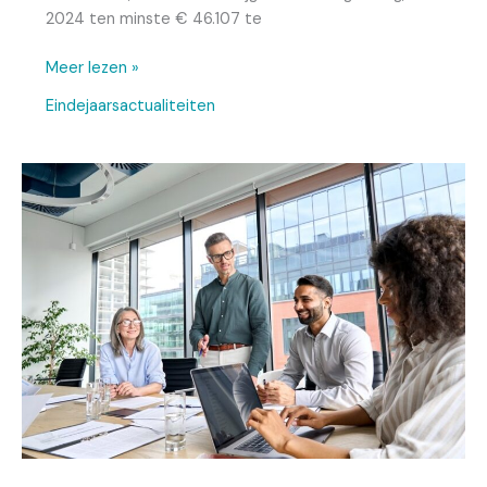
2024 ten minste € 46.107 te
Meer lezen »
Eindejaarsactualiteiten
Aandachtspunten
jaarafsluiting
loonadministratie