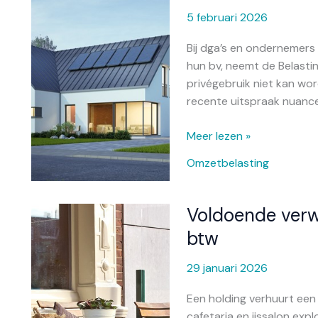
bij
5 februari 2026
verhuur
Bij dga’s en ondernemers
werkkamer
hun bv, neemt de Belastin
en
privégebruik niet kan wo
garage
recente uitspraak nuance
aan
eigen
Meer lezen »
bv
Omzetbelasting
Voldoende verw
Voldoende
verwevenheid
btw
voor
fiscale
29 januari 2026
eenheid
Een holding verhuurt een 
btw
cafetaria en ijssalon exp