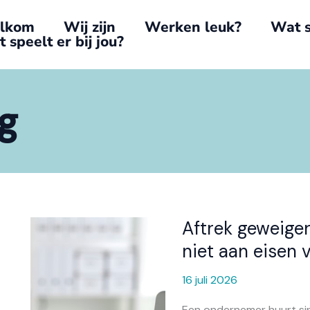
lkom
Wij zijn
Werken leuk?
Wat s
 speelt er bij jou?
g
Aftrek geweige
Aftrek
geweigerd
niet aan eisen 
omdat
huurovereenkomst
16 juli 2026
niet
Een ondernemer huurt sin