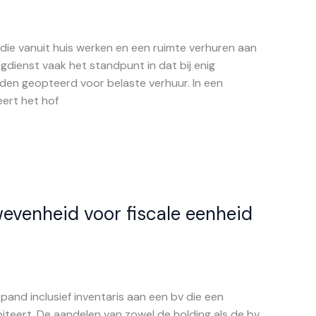
 die vanuit huis werken en een ruimte verhuren aan
gdienst vaak het standpunt in dat bij enig
rden geopteerd voor belaste verhuur. In een
ert het hof
evenheid voor fiscale eenheid
pand inclusief inventaris aan een bv die een
loiteert. De aandelen van zowel de holding als de bv