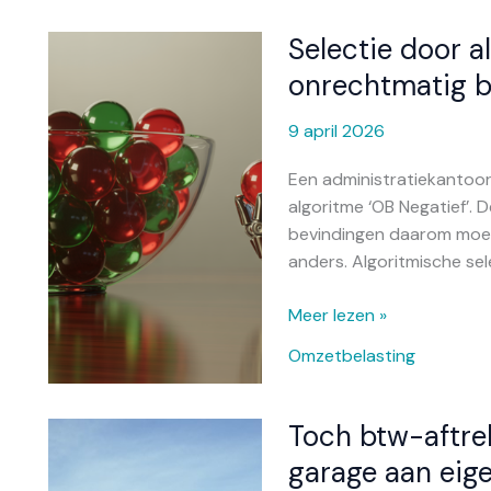
Selectie door al
Selectie
door
onrechtmatig b
algoritme
leidt
9 april 2026
niet
Een administratiekantoo
tot
algoritme ‘OB Negatief’. D
onrechtmatig
bevindingen daarom moet
bewijs
anders. Algoritmische sele
Meer lezen »
Omzetbelasting
Toch btw-aftre
Toch
btw-
garage aan eig
aftrek