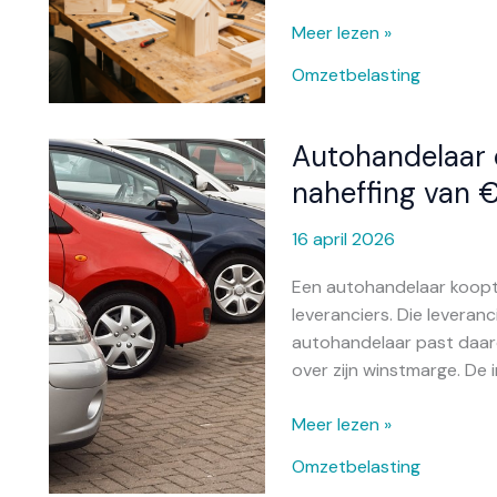
Meer lezen »
Omzetbelasting
Autohandelaar 
Autohandelaar
ontsnapt
naheffing van €
deels
aan
16 april 2026
btw-
Een autohandelaar koopt
naheffing
leveranciers. Die leveran
van
autohandelaar past daaro
€
over zijn winstmarge. De 
3,5
miljoen
Meer lezen »
Omzetbelasting