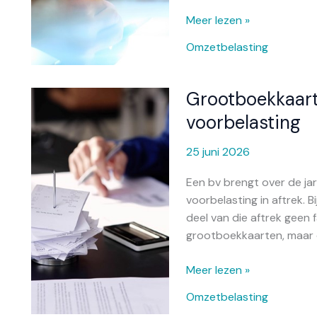
Meer lezen »
Omzetbelasting
Grootboekkaarte
Grootboekkaarten
volstaan
voorbelasting
niet
voor
25 juni 2026
aftrek
Een bv brengt over de ja
voorbelasting
voorbelasting in aftrek. 
deel van die aftrek geen 
grootboekkaarten, maar
Meer lezen »
Omzetbelasting