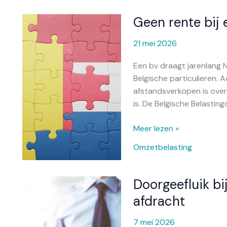
Geen rente bij 
Geen
rente
21 mei 2026
bij
eigen
Een bv draagt jarenlang
fout
Belgische particulieren. 
afstandsverkopen is over
is. De Belgische Belasting
Meer lezen »
Omzetbelasting
Doorgeefluik bij
Doorgeefluik
bij
afdracht
fraude:
geen
7 mei 2026