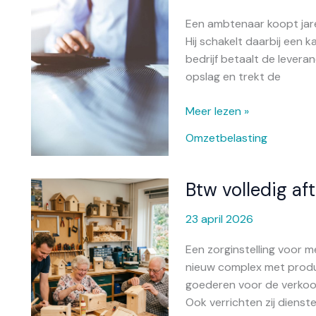
aftrek,
Een ambtenaar koopt jare
wel
Hij schakelt daarbij een k
afdracht
bedrijf betaalt de lever
opslag en trekt de
Meer lezen »
Omzetbelasting
Btw volledig af
Btw
volledig
23 april 2026
aftrekbaar
dankzij
Een zorginstelling voor 
oude
nieuw complex met produc
afspraak
goederen voor de verkoop
Ook verrichten zij dienst