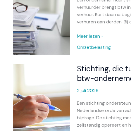
aan
verhuurder brengt btw in
eisen
verhuur. Kort daarna beg
voldoet
verhuren aan derden. Bij
Meer lezen »
Omzetbelasting
Stichting, die 
Stichting,
die
btw-ondernem
tuchtcolleges
ondersteunt,
2 juli 2026
is
Een stichting ondersteun
btw-
Nederlandse orde van adv
ondernemer
bijdrage. De stichting me
zelfstandig opereert en 