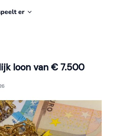
peelt er
ijk loon van € 7.500
26