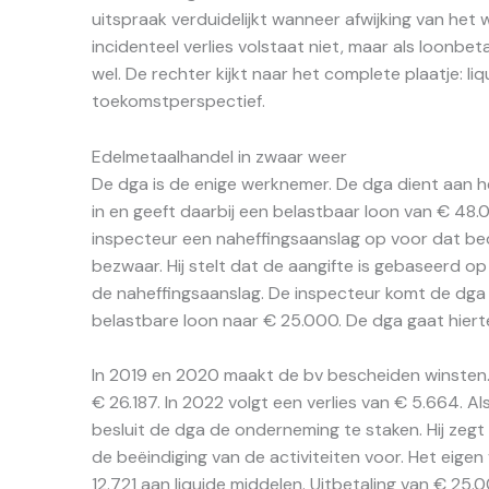
uitspraak verduidelijkt wanneer afwijking van het w
incidenteel verlies volstaat niet, maar als loonb
wel. De rechter kijkt naar het complete plaatje: li
toekomstperspectief.
Edelmetaalhandel in zwaar weer
De dga is de enige werknemer. De dga dient aan h
in en geeft daarbij een belastbaar loon van € 48.0
inspecteur een naheffingsaanslag op voor dat be
bezwaar. Hij stelt dat de aangifte is gebaseerd op
de naheffingsaanslag. De inspecteur komt de dga 
belastbare loon naar € 25.000. De dga gaat hiert
In 2019 en 2020 maakt de bv bescheiden winsten.
€ 26.187. In 2022 volgt een verlies van € 5.664. Al
besluit de dga de onderneming te staken. Hij zegt
de beëindiging van de activiteiten voor. Het eige
12.721 aan liquide middelen. Uitbetaling van € 25