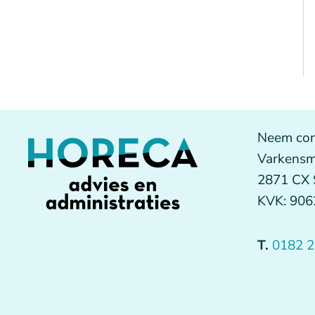
Neem con
Varkensm
2871 CX
KVK: 90
T.
0182 2