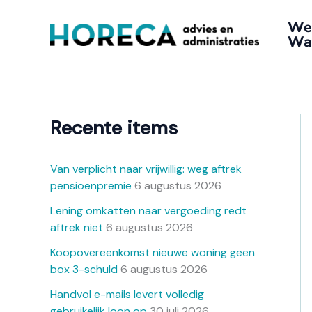
Ga
A
We
naar
r
Wat
de
c
inhoud
h
i
e
Recente items
f
Van verplicht naar vrijwillig: weg aftrek
pensioenpremie
6 augustus 2026
Lening omkatten naar vergoeding redt
aftrek niet
6 augustus 2026
Koopovereenkomst nieuwe woning geen
box 3-schuld
6 augustus 2026
Handvol e-mails levert volledig
gebruikelijk loon op
30 juli 2026