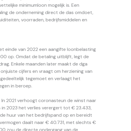
ettelijke minimumloon mogelijk is. Een
etaling de onderneming direct de das omdoet,
quiditeiten, voorraden, bedrijfsmiddelen en
et einde van 2022 een aangifte loonbelasting
00 op. Omdat de betaling uitblijft, legt de
drag. Enkele maanden later maakt de dga
 onjuiste cijfers en vraagt om herziening van
gedeeltelijk tegemoet en verlaagt het
egen in beroep.
 In 2021 verhoogt coronasteun de winst naar
s in 2023 het verlies verergert tot € 23.433,
 de huur van het bedrijfspand op en bereidt
n vermogen daalt naar € 40.731, met slechts €
.000 zou de directe ondergang van de