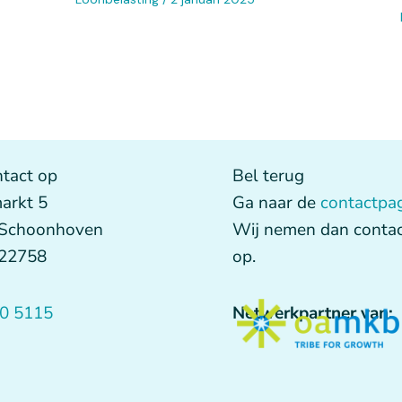
tact op
Bel terug
arkt 5
Ga naar de
contactpa
 Schoonhoven
Wij nemen dan contac
622758
op.
0 5115
Netwerkpartner van: