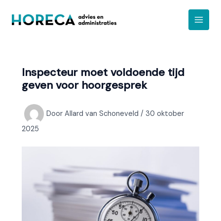
Ga
A
naar
r
de
c
inhoud
h
i
Inspecteur moet voldoende tijd
e
geven voor hoorgesprek
f
Door
Allard van Schoneveld
/
30 oktober
2025