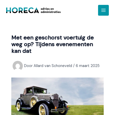
Ga
A
naar
r
de
c
inhoud
h
i
Met een geschorst voertuig de
e
weg op? Tijdens evenementen
f
kan dat
Door
Allard van Schoneveld
/
6 maart 2025