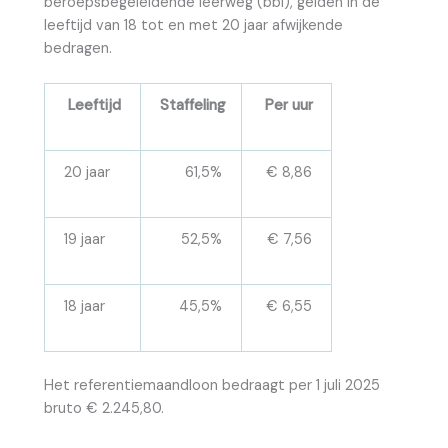
beroepsbegeleidende leerweg (bbl), gelden in de
leeftijd van 18 tot en met 20 jaar afwijkende
bedragen.
Leeftijd
Staffeling
Per uur
20 jaar
61,5%
€ 8,86
19 jaar
52,5%
€ 7,56
18 jaar
45,5%
€ 6,55
Het referentiemaandloon bedraagt per 1 juli 2025
bruto € 2.245,80.