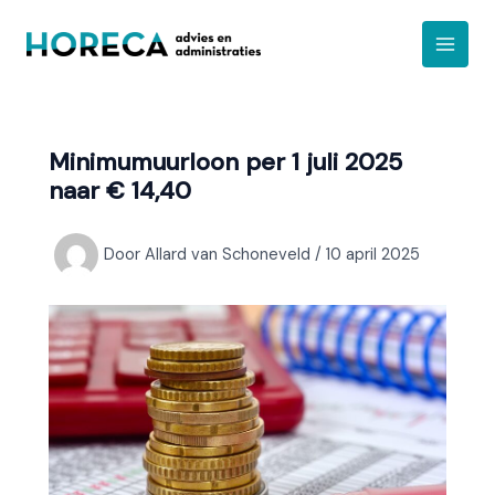
Ga
A
naar
r
de
c
inhoud
h
i
Minimumuurloon per 1 juli 2025
e
naar € 14,40
f
Door
Allard van Schoneveld
/
10 april 2025