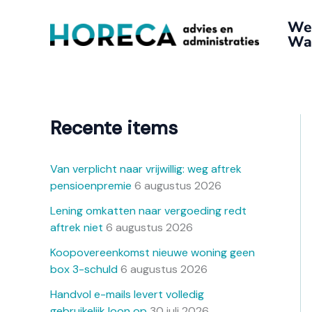
Ga
A
We
naar
r
Wat
de
c
inhoud
h
i
e
Recente items
f
Van verplicht naar vrijwillig: weg aftrek
pensioenpremie
6 augustus 2026
Lening omkatten naar vergoeding redt
aftrek niet
6 augustus 2026
Koopovereenkomst nieuwe woning geen
box 3-schuld
6 augustus 2026
Handvol e-mails levert volledig
gebruikelijk loon op
30 juli 2026