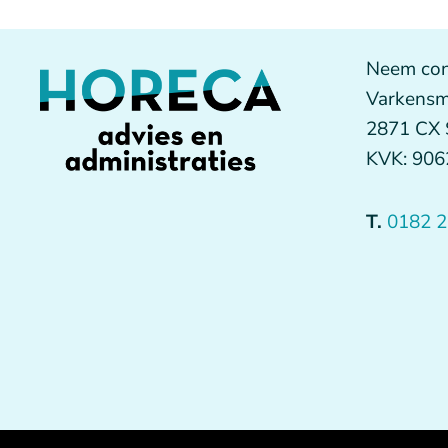
Neem con
Varkensm
2871 CX
KVK: 90
T.
0182 2