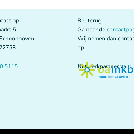
tact op
Bel terug
arkt 5
Ga naar de
contactpa
 Schoonhoven
Wij nemen dan contac
622758
op.
0 5115
Netwerkpartner van: