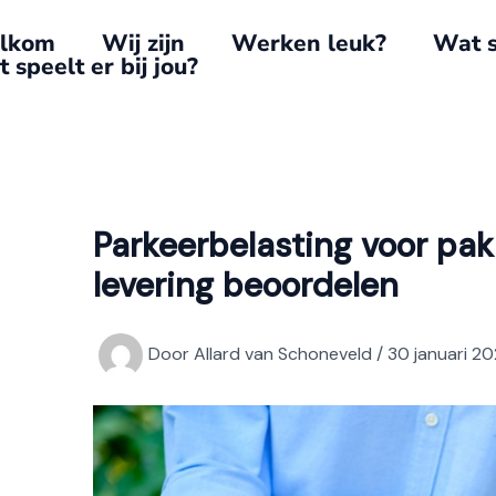
lkom
Wij zijn
Werken leuk?
Wat s
 speelt er bij jou?
Parkeerbelasting voor pa
levering beoordelen
Door
Allard van Schoneveld
/
30 januari 2