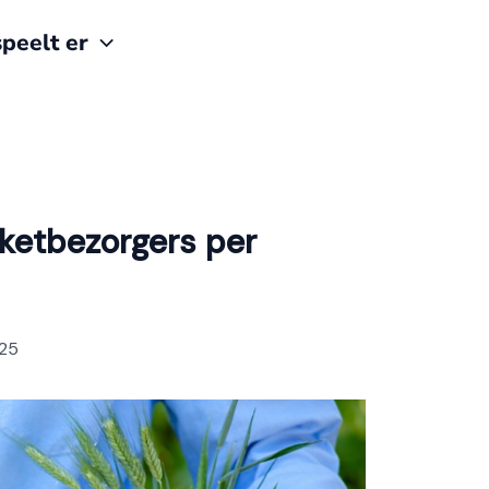
peelt er
kketbezorgers per
025