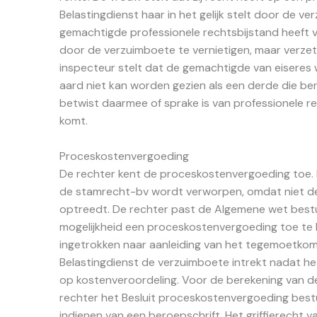
Belastingdienst haar in het gelijk stelt door de ver
gemachtigde professionele rechtsbijstand heeft 
door de verzuimboete te vernietigen, maar verze
inspecteur stelt dat de gemachtigde van eiseres 
aard niet kan worden gezien als een derde die ber
betwist daarmee of sprake is van professionele r
komt.
Proceskostenvergoeding
De rechter kent de proceskostenvergoeding toe. 
de stamrecht-bv wordt verworpen, omdat niet de
optreedt. De rechter past de Algemene wet bestu
mogelijkheid een proceskostenvergoeding toe t
ingetrokken naar aanleiding van het tegemoetko
Belastingdienst de verzuimboete intrekt nadat he
op kostenveroordeling. Voor de berekening van d
rechter het Besluit proceskostenvergoeding best
indienen van een beroepschrift. Het griffierecht