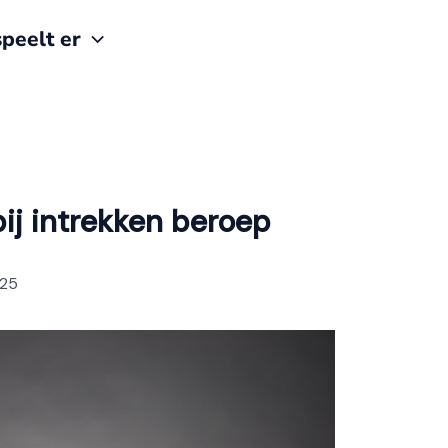
peelt er
ij intrekken beroep
025