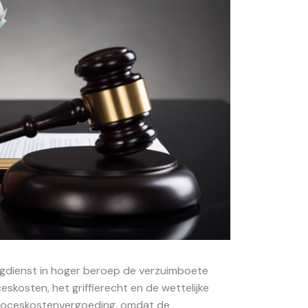
ngdienst in hoger beroep de verzuimboete
eskosten, het griffierecht en de wettelijke
 proceskostenvergoeding, omdat de