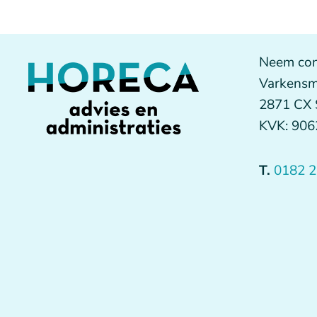
Neem con
Varkensm
2871 CX
KVK: 90
T.
0182 2