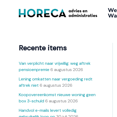
Ga
A
We
naar
r
Wat
de
c
inhoud
h
i
e
Recente items
f
Van verplicht naar vrijwillig: weg aftrek
pensioenpremie
6 augustus 2026
Lening omkatten naar vergoeding redt
aftrek niet
6 augustus 2026
Koopovereenkomst nieuwe woning geen
box 3-schuld
6 augustus 2026
Handvol e-mails levert volledig
gebruikelijk loon op
30 juli 2026