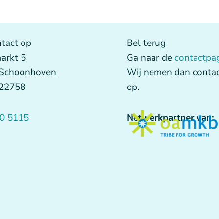
tact op
Bel terug
arkt 5
Ga naar de
contactpa
 Schoonhoven
Wij nemen dan contac
622758
op.
0 5115
Netwerkpartner van: