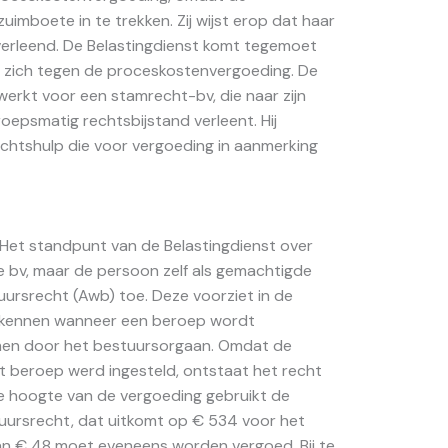
zuimboete in te trekken. Zij wijst erop dat haar
verleend. De Belastingdienst komt tegemoet
t zich tegen de proceskostenvergoeding. De
werkt voor een stamrecht-bv, die naar zijn
oepsmatig rechtsbijstand verleent. Hij
echtshulp die voor vergoeding in aanmerking
Het standpunt van de Belastingdienst over
 bv, maar de persoon zelf als gemachtigde
ursrecht (Awb) toe. Deze voorziet in de
e kennen wanneer een beroep wordt
men door het bestuursorgaan. Omdat de
t beroep werd ingesteld, ontstaat het recht
e hoogte van de vergoeding gebruikt de
uursrecht, dat uitkomt op € 534 voor het
 van € 48 moet eveneens worden vergoed. Bij te