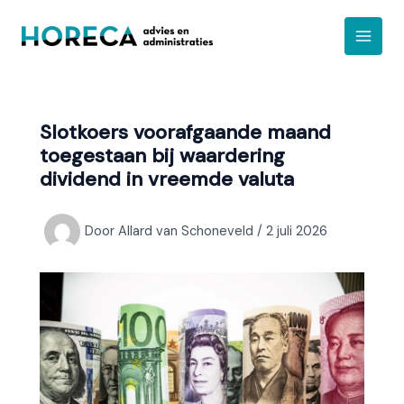
Ga
A
naar
r
de
c
inhoud
h
i
Slotkoers voorafgaande maand
e
toegestaan bij waardering
f
dividend in vreemde valuta
Door
Allard van Schoneveld
/
2 juli 2026