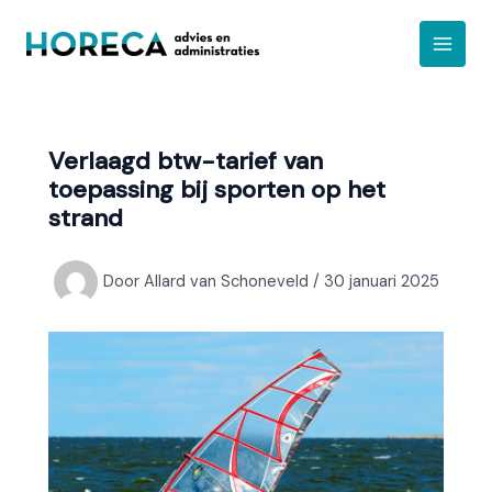
Ga
A
naar
r
de
c
inhoud
h
i
Verlaagd btw-tarief van
e
toepassing bij sporten op het
f
strand
Door
Allard van Schoneveld
/
30 januari 2025