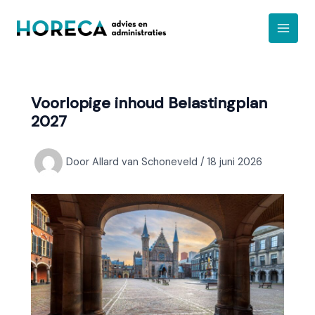
Ga
A
naar
r
de
c
inhoud
h
i
Voorlopige inhoud Belastingplan
e
2027
f
Door
Allard van Schoneveld
/
18 juni 2026