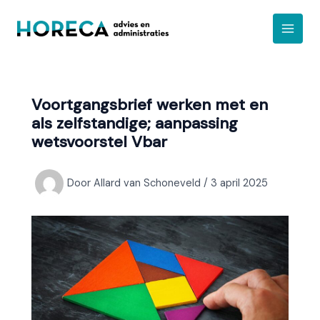
Ga
A
naar
r
de
c
inhoud
h
i
Voortgangsbrief werken met en
e
als zelfstandige; aanpassing
f
wetsvoorstel Vbar
Door
Allard van Schoneveld
/
3 april 2025