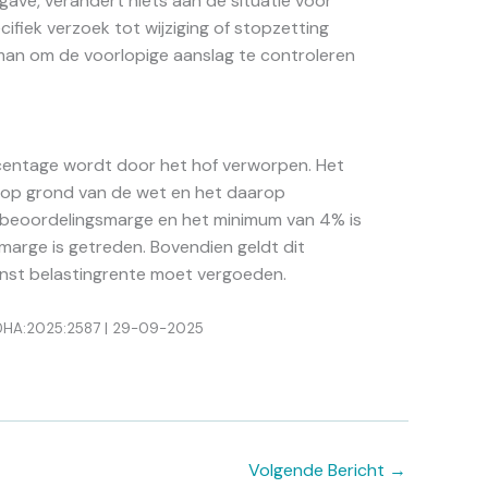
ave, verandert niets aan de situatie voor
ifiek verzoek tot wijziging of stopzetting
 man om de voorlopige aanslag te controleren
entage wordt door het hof verworpen. Het
 op grond van de wet en het daarop
 beoordelingsmarge en het minimum van 4% is
arge is getreden. Bovendien geldt dit
nst belastingrente moet vergoeden.
GHDHA:2025:2587 | 29-09-2025
Volgende Bericht
→