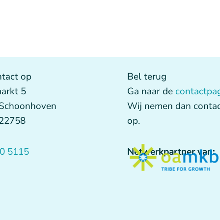
tact op
Bel terug
arkt 5
Ga naar de
contactpa
 Schoonhoven
Wij nemen dan contac
622758
op.
0 5115
Netwerkpartner van: