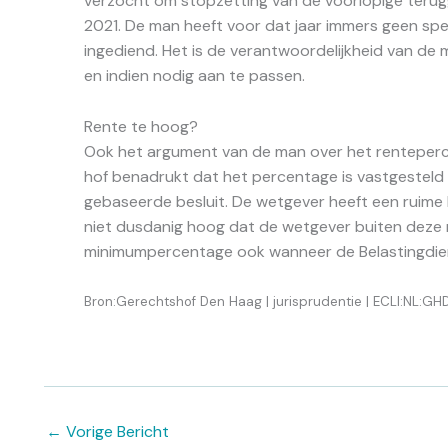
verzocht om stopzetting van de voorlopige terugg
2021. De man heeft voor dat jaar immers geen spec
ingediend. Het is de verantwoordelijkheid van de
en indien nodig aan te passen.
Rente te hoog?
Ook het argument van de man over het renteperc
hof benadrukt dat het percentage is vastgesteld
gebaseerde besluit. De wetgever heeft een ruime
niet dusdanig hoog dat de wetgever buiten deze m
minimumpercentage ook wanneer de Belastingdie
Bron:Gerechtshof Den Haag | jurisprudentie | ECLI:NL:
←
Vorige Bericht