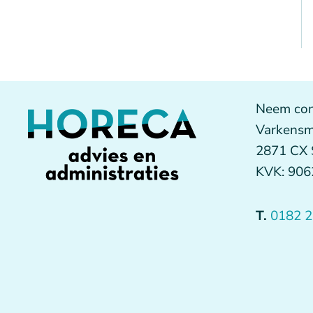
Neem con
Varkensm
2871 CX
KVK: 90
T.
0182 2