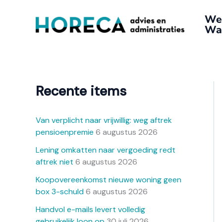
Ga
A
We
naar
r
Wat
de
c
inhoud
h
i
e
Recente items
f
Van verplicht naar vrijwillig: weg aftrek
pensioenpremie
6 augustus 2026
Lening omkatten naar vergoeding redt
aftrek niet
6 augustus 2026
Koopovereenkomst nieuwe woning geen
box 3-schuld
6 augustus 2026
Handvol e-mails levert volledig
gebruikelijk loon op
30 juli 2026