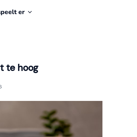
peelt er
t te hoog
6