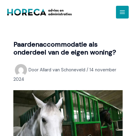
Ga
A
naar
r
de
c
inhoud
h
i
Paardenaccommodatie als
e
onderdeel van de eigen woning?
f
Door
Allard van Schoneveld
/
14 november
2024