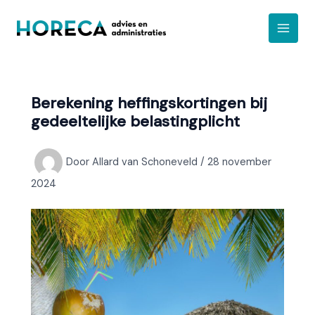
Ga
A
naar
r
de
c
inhoud
h
i
Berekening heffingskortingen bij
e
gedeeltelijke belastingplicht
f
Door
Allard van Schoneveld
/
28 november
2024