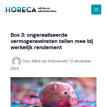
Ga
A
naar
r
de
c
inhoud
h
i
Box 3: ongerealiseerde
e
vermogenswinsten tellen mee bij
f
werkelijk rendement
Door
Allard van Schoneveld
/
12 december
2024