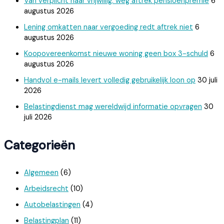
Van verplicht naar vrijwillig: weg aftrek pensioenpremie
6
augustus 2026
Lening omkatten naar vergoeding redt aftrek niet
6
augustus 2026
Koopovereenkomst nieuwe woning geen box 3-schuld
6
augustus 2026
Handvol e-mails levert volledig gebruikelijk loon op
30 juli
2026
Belastingdienst mag wereldwijd informatie opvragen
30
juli 2026
Categorieën
Algemeen
(6)
Arbeidsrecht
(10)
Autobelastingen
(4)
Belastingplan
(11)