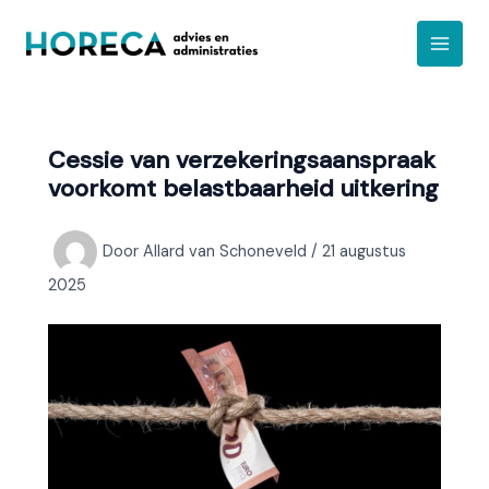
Ga
A
naar
r
de
c
inhoud
h
i
Cessie van verzekeringsaanspraak
e
voorkomt belastbaarheid uitkering
f
Door
Allard van Schoneveld
/
21 augustus
2025