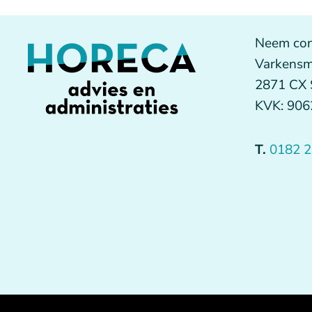
Neem con
Varkensm
2871 CX
KVK: 90
T.
0182 2