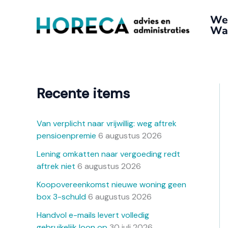
Ga
A
We
naar
r
Wat
de
c
inhoud
h
i
e
Recente items
f
Van verplicht naar vrijwillig: weg aftrek
pensioenpremie
6 augustus 2026
Lening omkatten naar vergoeding redt
aftrek niet
6 augustus 2026
Koopovereenkomst nieuwe woning geen
box 3-schuld
6 augustus 2026
Handvol e-mails levert volledig
gebruikelijk loon op
30 juli 2026