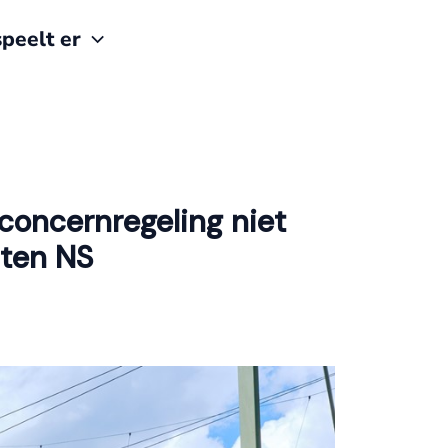
peelt er
, concernregeling niet
iten NS