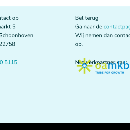
tact op
Bel terug
arkt 5
Ga naar de
contactpa
 Schoonhoven
Wij nemen dan contac
622758
op.
0 5115
Netwerkpartner van: