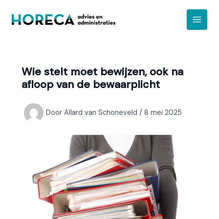
Ga
A
naar
r
de
c
inhoud
h
i
Wie stelt moet bewijzen, ook na
e
afloop van de bewaarplicht
f
Door
Allard van Schoneveld
/
8 mei 2025