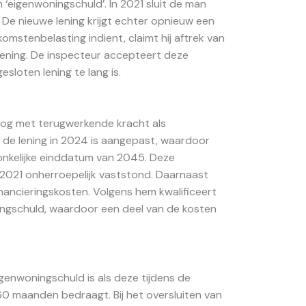
n ‘eigenwoningschuld’. In 2021 sluit de man
 De nieuwe lening krijgt echter opnieuw een
komstenbelasting indient, claimt hij aftrek van
lening. De inspecteur accepteert deze
sloten lening te lang is.
nog met terugwerkende kracht als
t de lening in 2024 is aangepast, waardoor
onkelijke einddatum van 2045. Deze
2021 onherroepelijk vaststond. Daarnaast
nancieringskosten. Volgens hem kwalificeert
ningschuld, waardoor een deel van de kosten
igenwoningschuld is als deze tijdens de
60 maanden bedraagt. Bij het oversluiten van