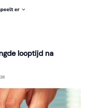
peelt er
ngde looptijd na
026