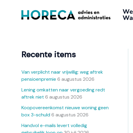
Ga
A
We
naar
r
Wat
de
c
inhoud
h
i
e
Recente items
f
Van verplicht naar vrijwillig: weg aftrek
pensioenpremie
6 augustus 2026
Lening omkatten naar vergoeding redt
aftrek niet
6 augustus 2026
Koopovereenkomst nieuwe woning geen
box 3-schuld
6 augustus 2026
Handvol e-mails levert volledig
gebruikelijk loon op
30 juli 2026