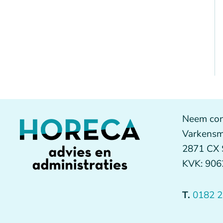
Neem con
Varkensm
2871 CX
KVK: 90
T.
0182 2