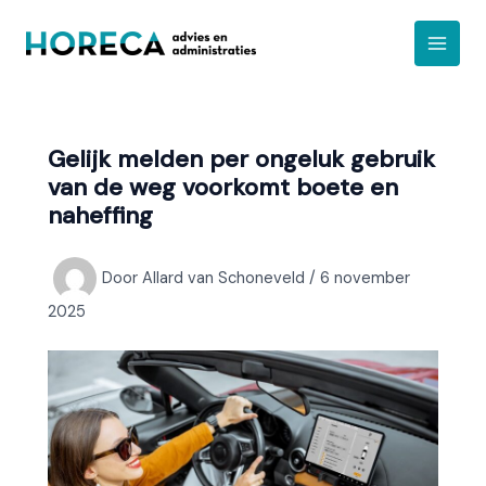
Ga
A
naar
r
de
c
inhoud
h
i
Gelijk melden per ongeluk gebruik
e
van de weg voorkomt boete en
f
naheffing
Door
Allard van Schoneveld
/
6 november
2025