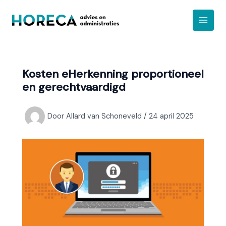
Ga
A
naar
r
de
c
inhoud
h
i
Kosten eHerkenning proportioneel
e
en gerechtvaardigd
f
Door
Allard van Schoneveld
/
24 april 2025