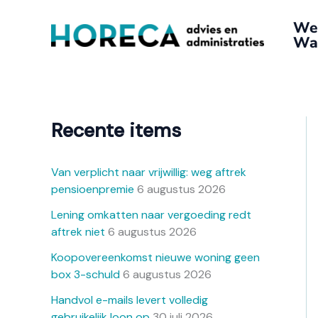
Ga
A
We
naar
r
Wat
de
c
inhoud
h
i
e
Recente items
f
Van verplicht naar vrijwillig: weg aftrek
pensioenpremie
6 augustus 2026
Lening omkatten naar vergoeding redt
aftrek niet
6 augustus 2026
Koopovereenkomst nieuwe woning geen
box 3-schuld
6 augustus 2026
Handvol e-mails levert volledig
gebruikelijk loon op
30 juli 2026