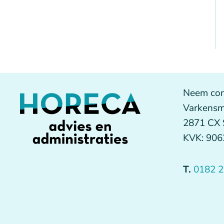
Neem con
Varkensm
2871 CX
KVK: 90
T.
0182 2