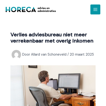
Ga
A
naar
r
de
c
inhoud
h
i
Verlies adviesbureau niet meer
e
verrekenbaar met overig inkomen
f
Door
Allard van Schoneveld
/
20 maart 2025