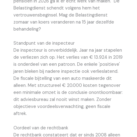
pensioen in 2026 ga ik er écht werk van maken." De
Belastingdienst schendt volgens hem het
vertrouwensbeginsel. Mag de Belastingdienst
zomaar van koers veranderen na 15 jaar dezelfde
behandeling?
Standpunt van de inspecteur
De inspecteur is onverbiddelijk. Jaar na jaar stapelen
de verliezen zich op. Het verlies van € 13.924 in 2019
is onderdeel van een patroon. De enkele 'positieve'
jaren bleken bij nadere inspectie ook verlieslatend.
De fiscale bijtelling van een auto maskeerde dit
alleen. Met structureel € 20.000 kosten tegenover
een minimale omzet is de conclusie onontkoombaar:
dit adviesbureau zal nooit winst maken. Zonder
objectieve voordeelsverwachting, geen fiscale
aftrek.
Oordeel van de rechtbank
De rechtbank constateert dat er sinds 2008 alleen