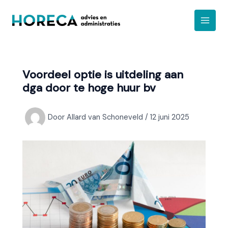
Ga
A
naar
r
de
c
inhoud
h
i
Voordeel optie is uitdeling aan
e
dga door te hoge huur bv
f
Door
Allard van Schoneveld
/
12 juni 2025