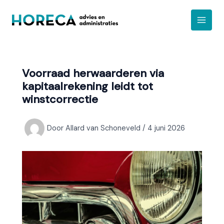
Ga
A
naar
r
de
c
inhoud
h
i
Voorraad herwaarderen via
e
kapitaalrekening leidt tot
f
winstcorrectie
Door
Allard van Schoneveld
/
4 juni 2026