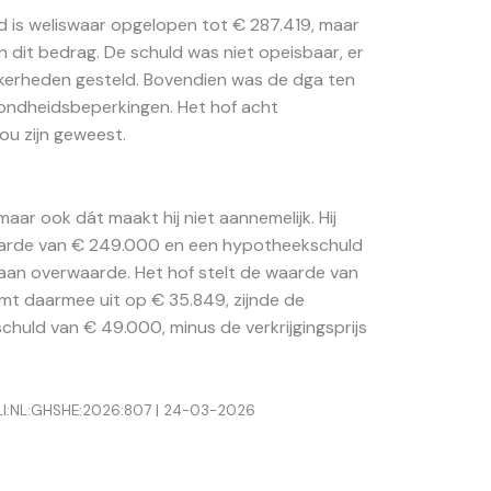
uld is weliswaar opgelopen tot € 287.419, maar
n dit bedrag. De schuld was niet opeisbaar, er
kerheden gesteld. Bovendien was de dga ten
zondheidsbeperkingen. Het hof acht
ou zijn geweest.
maar ook dát maakt hij niet aannemelijk. Hij
aarde van € 249.000 en een hypotheekschuld
aan overwaarde. Het hof stelt de waarde van
mt daarmee uit op € 35.849, zijnde de
chuld van € 49.000, minus de verkrijgingsprijs
ECLI:NL:GHSHE:2026:807 | 24-03-2026