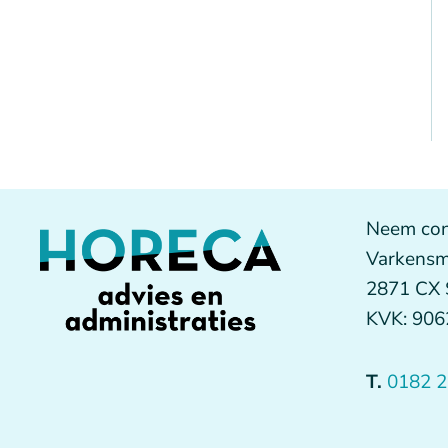
Neem con
Varkensm
2871 CX
KVK: 90
T.
0182 2