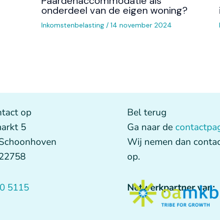
Paardenaccommodatie als
onderdeel van de eigen woning?
Inkomstenbelasting
/
14 november 2024
tact op
Bel terug
arkt 5
Ga naar de
contactpa
 Schoonhoven
Wij nemen dan contac
622758
op.
0 5115
Netwerkpartner van: