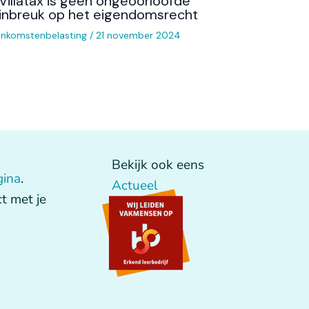
Villatax is geen ongeoorloofde
inbreuk op het eigendomsrecht
Inkomstenbelasting
/
21 november 2024
Bekijk ook eens
gina
.
Actueel
t met je