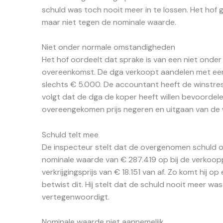
schuld was toch nooit meer in te lossen. Het hof g
maar niet tegen de nominale waarde.
Niet onder normale omstandigheden
Het hof oordeelt dat sprake is van een niet ond
overeenkomst. De dga verkoopt aandelen met een
slechts € 5.000. De accountant heeft de winstrese
volgt dat de dga de koper heeft willen bevoordele
overeengekomen prijs negeren en uitgaan van de 
Schuld telt mee
De inspecteur stelt dat de overgenomen schuld ond
nominale waarde van € 287.419 op bij de verkoopp
verkrijgingsprijs van € 18.151 van af. Zo komt hij
betwist dit. Hij stelt dat de schuld nooit meer w
vertegenwoordigt.
Nominale waarde niet aannemelijk