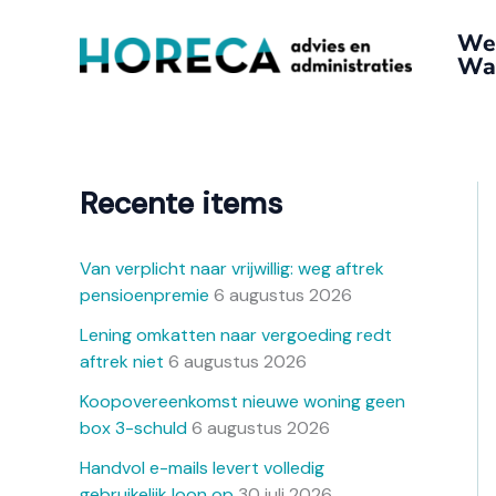
Ga
A
We
naar
r
Wat
de
c
inhoud
h
i
e
Recente items
f
Van verplicht naar vrijwillig: weg aftrek
pensioenpremie
6 augustus 2026
Lening omkatten naar vergoeding redt
aftrek niet
6 augustus 2026
Koopovereenkomst nieuwe woning geen
box 3-schuld
6 augustus 2026
Handvol e-mails levert volledig
gebruikelijk loon op
30 juli 2026