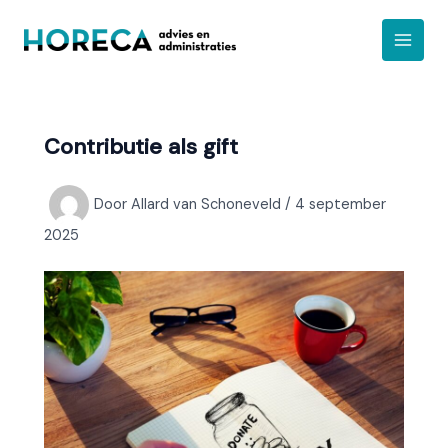
Ga
A
naar
r
de
c
inhoud
h
i
Contributie als gift
e
f
Door
Allard van Schoneveld
/
4 september
2025