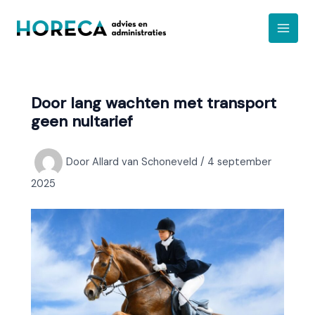
Ga
A
naar
r
de
c
inhoud
h
i
Door lang wachten met transport
e
geen nultarief
f
Door
Allard van Schoneveld
/
4 september
2025